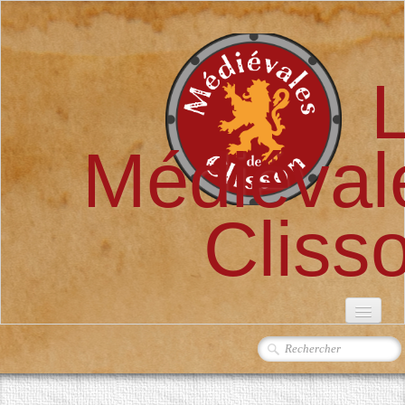
Médiéval
Cliss
ACCUEIL
L'ASSOCIATION
▼