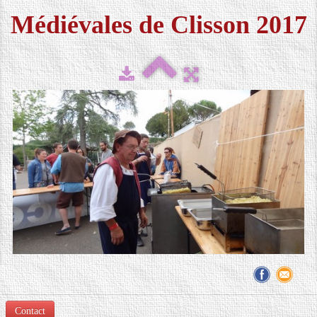
Médiévales de Clisson 2017
FESTIVAL 2026
▼
MÉDIAS
▼
CONTACT
LOCATION DE COSTUMES
Contact