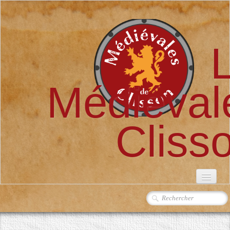
Médiéval
Cliss
ACCUEIL
L'ASSOCIATION
▼