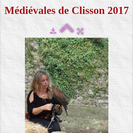
Médiévales de Clisson 2017
FESTIVAL 2026
▼
MÉDIAS
▼
CONTACT
LOCATION DE COSTUMES