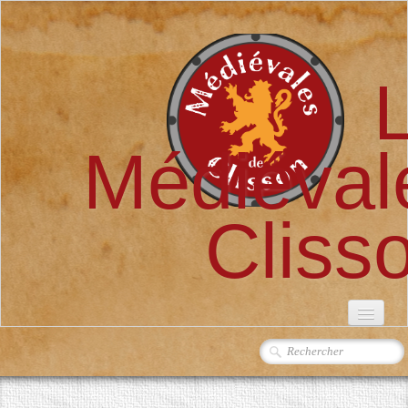
Médiéval
Cliss
ACCUEIL
L'ASSOCIATION
▼