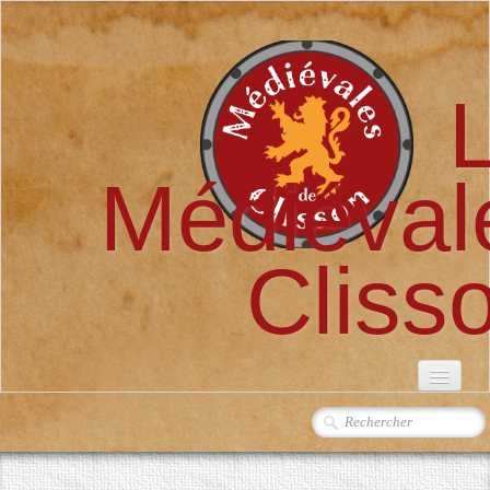
Médiéval
Cliss
ACCUEIL
L'ASSOCIATION
▼