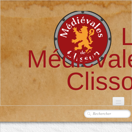
Médiéval
Cliss
ACCUEIL
L'ASSOCIATION
▼