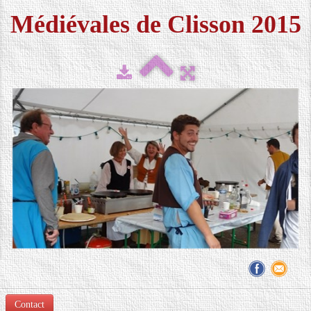
Médiévales de Clisson 2015
FESTIVAL 2026
▼
MÉDIAS
▼
CONTACT
LOCATION DE COSTUMES
Contact