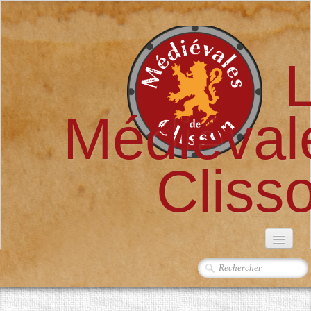
Médiéval
Cliss
ACCUEIL
L'ASSOCIATION
▼