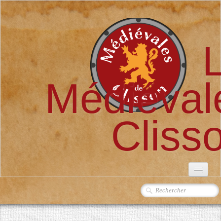
Médiéval
Cliss
ACCUEIL
L'ASSOCIATION
▼