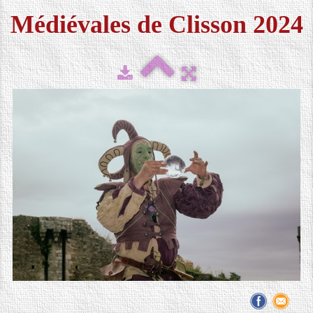
Médiévales de Clisson 2024
FESTIVAL 2026
▼
MÉDIAS
▼
CONTACT
LOCATION DE COSTUMES