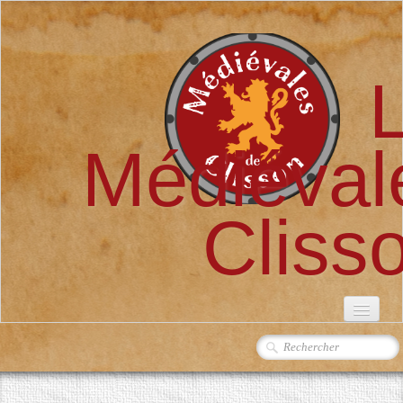
Médiéval
Cliss
ACCUEIL
L'ASSOCIATION
▼