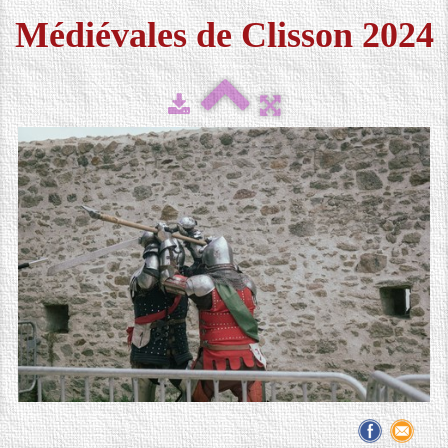
Médiévales de Clisson 2024
FESTIVAL 2026
▼
MÉDIAS
▼
CONTACT
LOCATION DE COSTUMES