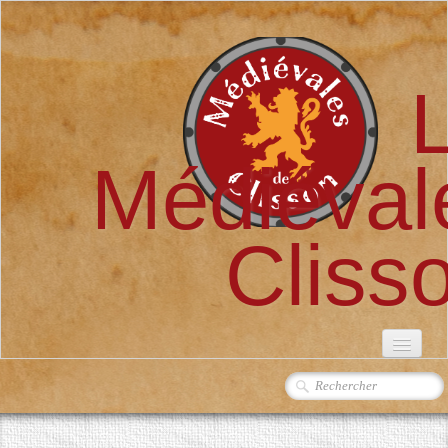
Médiéval
Cliss
ACCUEIL
L'ASSOCIATION
▼