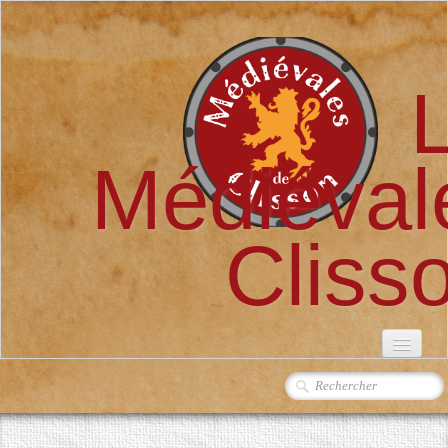
Médiéval
Cliss
ACCUEIL
L'ASSOCIATION
▼