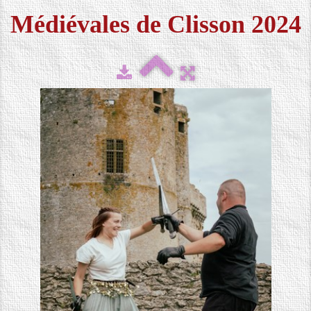
Médiévales de Clisson 2024
FESTIVAL 2026
▼
MÉDIAS
▼
CONTACT
LOCATION DE COSTUMES