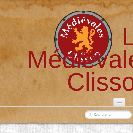
Médiéval
Cliss
ACCUEIL
L'ASSOCIATION
▼