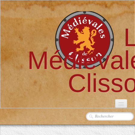
Médiéval
Cliss
ACCUEIL
L'ASSOCIATION
▼