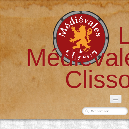
Médiéval
Cliss
ACCUEIL
L'ASSOCIATION
▼