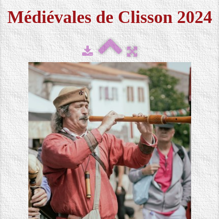
Médiévales de Clisson 2024
FESTIVAL 2026
▼
MÉDIAS
▼
CONTACT
LOCATION DE COSTUMES