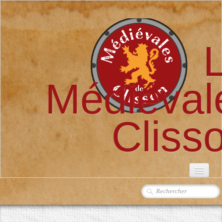
Médiéval
Cliss
ACCUEIL
L'ASSOCIATION
▼