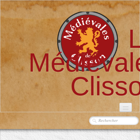
Médiéval
Cliss
ACCUEIL
L'ASSOCIATION
▼