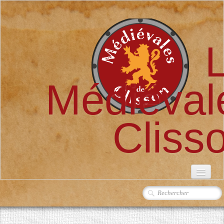
Médiéval
Cliss
ACCUEIL
L'ASSOCIATION
▼