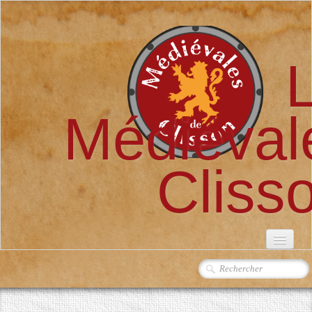
Médiéval
Cliss
ACCUEIL
L'ASSOCIATION
▼