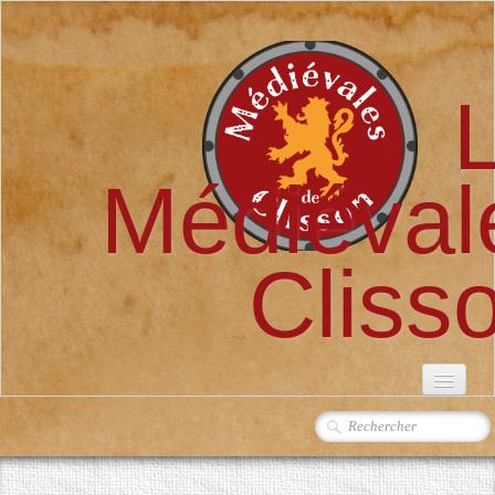
Médiéval
Cliss
ACCUEIL
L'ASSOCIATION
▼