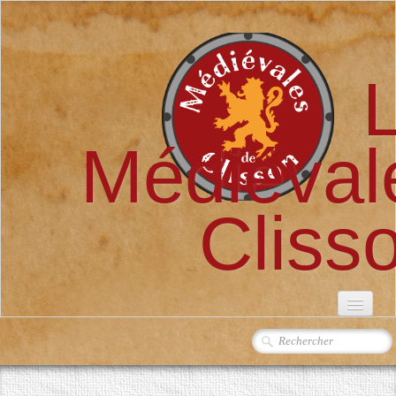
Médiéval
Cliss
ACCUEIL
L'ASSOCIATION
▼