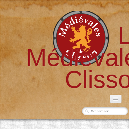
Médiéval
Cliss
ACCUEIL
L'ASSOCIATION
▼