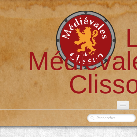
Médiéval
Cliss
ACCUEIL
L'ASSOCIATION
▼