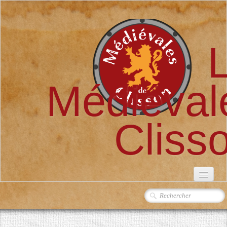
Médiéval
Cliss
ACCUEIL
L'ASSOCIATION
▼