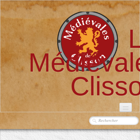
Médiéval
Cliss
ACCUEIL
L'ASSOCIATION
▼