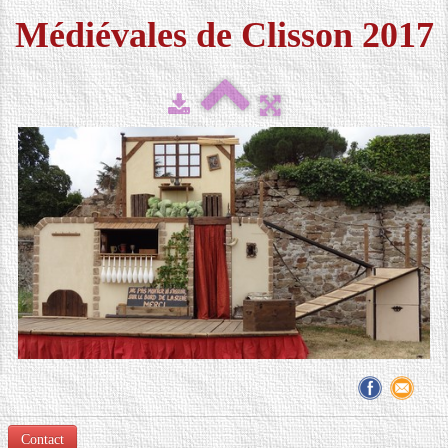
Médiévales de Clisson 2017
FESTIVAL 2026
▼
MÉDIAS
▼
CONTACT
LOCATION DE COSTUMES
Contact