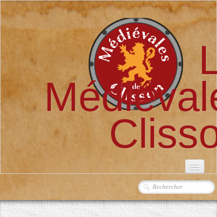
Médiéval
Cliss
ACCUEIL
L'ASSOCIATION
▼