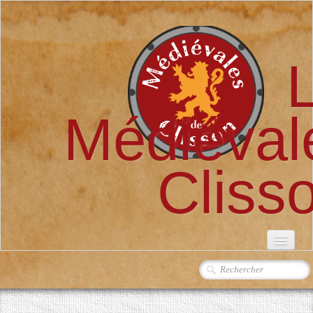
Médiéval
Cliss
ACCUEIL
L'ASSOCIATION
▼