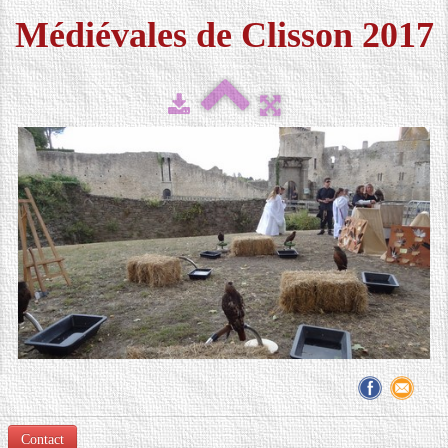
Médiévales de Clisson 2017
FESTIVAL 2026
▼
MÉDIAS
▼
CONTACT
LOCATION DE COSTUMES
Contact