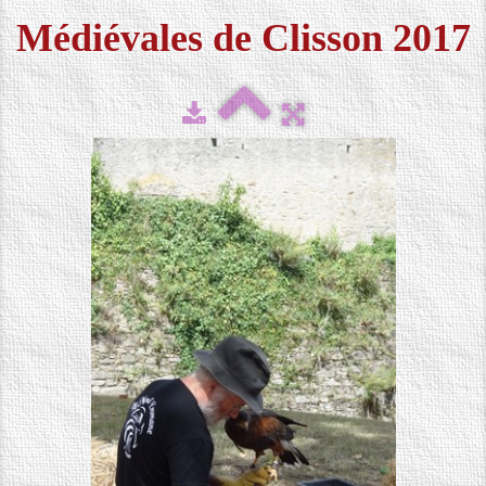
Médiévales de Clisson 2017
FESTIVAL 2026
▼
MÉDIAS
▼
CONTACT
LOCATION DE COSTUMES