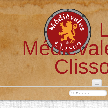
Médiéval
Cliss
ACCUEIL
L'ASSOCIATION
▼