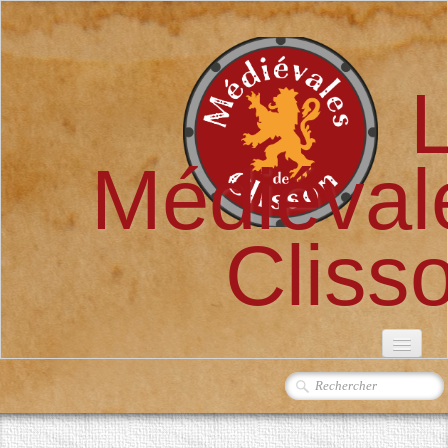
Médiéval
Cliss
ACCUEIL
L'ASSOCIATION
▼