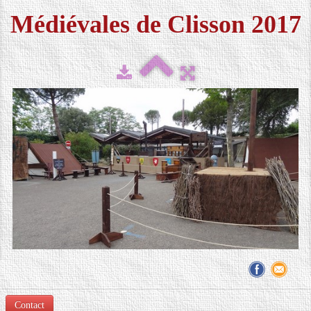
Médiévales de Clisson 2017
FESTIVAL 2026
▼
MÉDIAS
▼
CONTACT
LOCATION DE COSTUMES
Contact