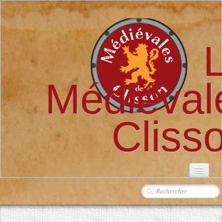
Médiéval
Cliss
ACCUEIL
L'ASSOCIATION
▼