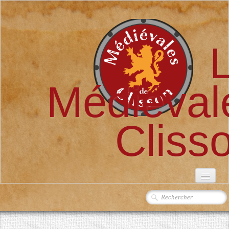
Médiéval
Cliss
ACCUEIL
L'ASSOCIATION
▼