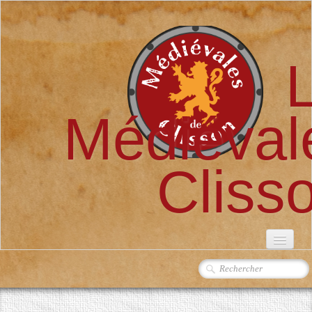
Médiéval
Cliss
ACCUEIL
L'ASSOCIATION
▼