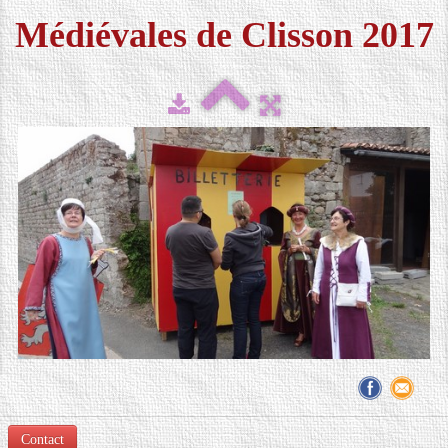
Médiévales de Clisson 2017
FESTIVAL 2026
▼
MÉDIAS
▼
CONTACT
LOCATION DE COSTUMES
Contact