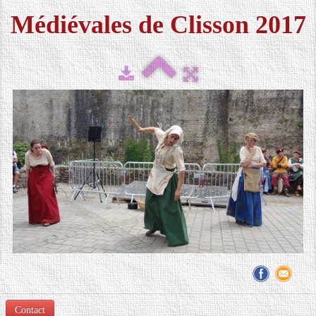
Médiévales de Clisson 2017
FESTIVAL 2026
▼
MÉDIAS
▼
CONTACT
LOCATION DE COSTUMES
Contact