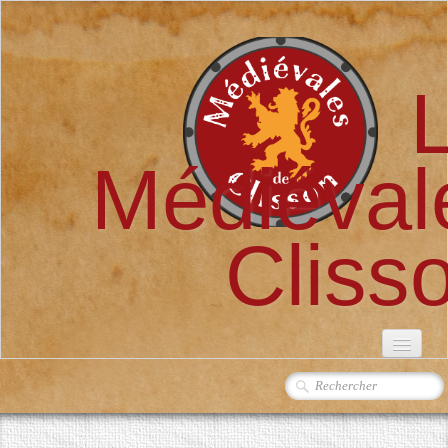
Médiéval
Cliss
ACCUEIL
L'ASSOCIATION
▼