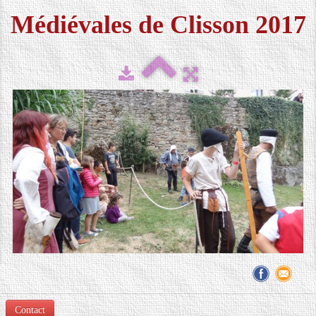
Médiévales de Clisson 2017
FESTIVAL 2026
▼
MÉDIAS
▼
CONTACT
LOCATION DE COSTUMES
Contact