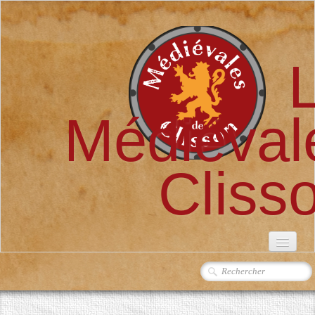
Médiéval
Cliss
ACCUEIL
L'ASSOCIATION
▼