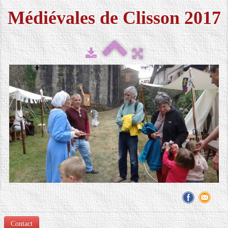
Médiévales de Clisson 2017
FESTIVAL 2026
▼
MÉDIAS
▼
CONTACT
LOCATION DE COSTUMES
Contact