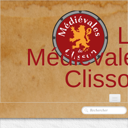
Médiéval
Cliss
ACCUEIL
L'ASSOCIATION
▼