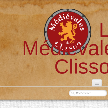
Médiéval
Cliss
ACCUEIL
L'ASSOCIATION
▼