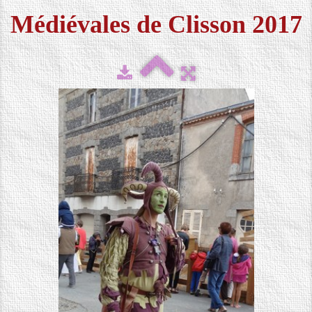
Médiévales de Clisson 2017
FESTIVAL 2026
▼
MÉDIAS
▼
CONTACT
LOCATION DE COSTUMES