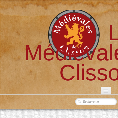
Médiéval
Cliss
ACCUEIL
L'ASSOCIATION
▼