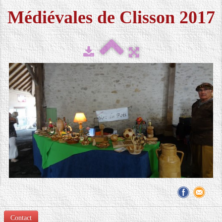
Médiévales de Clisson 2017
FESTIVAL 2026
▼
MÉDIAS
▼
CONTACT
LOCATION DE COSTUMES
Contact