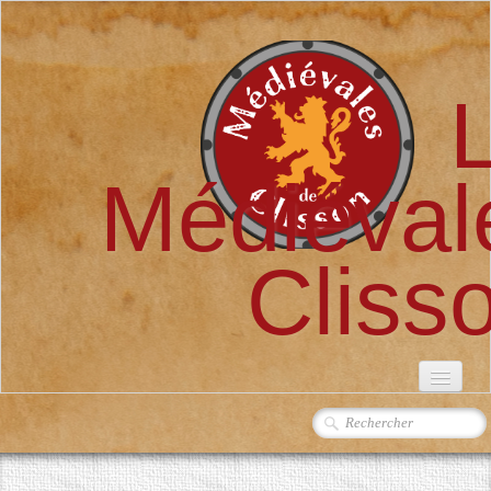
Médiéval
Cliss
ACCUEIL
L'ASSOCIATION
▼