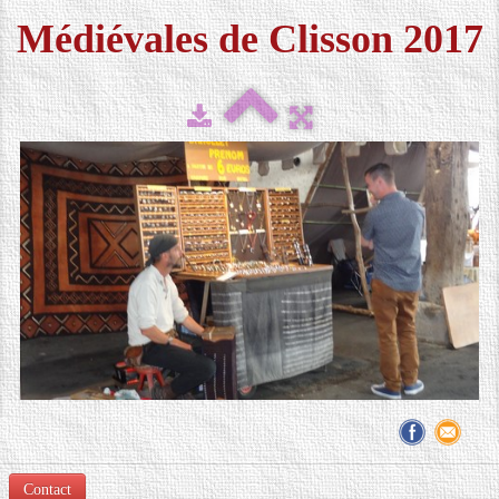
Médiévales de Clisson 2017
FESTIVAL 2026
▼
MÉDIAS
▼
CONTACT
LOCATION DE COSTUMES
Contact