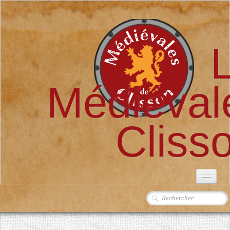
Médiéval
Cliss
ACCUEIL
L'ASSOCIATION
▼