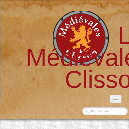
Médiéval
Cliss
ACCUEIL
L'ASSOCIATION
▼