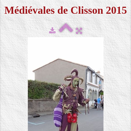
Médiévales de Clisson 2015
FESTIVAL 2026
▼
MÉDIAS
▼
CONTACT
LOCATION DE COSTUMES