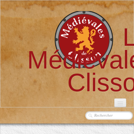
Médiéval
Cliss
ACCUEIL
L'ASSOCIATION
▼