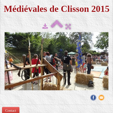
Médiévales de Clisson 2015
FESTIVAL 2026
▼
MÉDIAS
▼
CONTACT
LOCATION DE COSTUMES
Contact