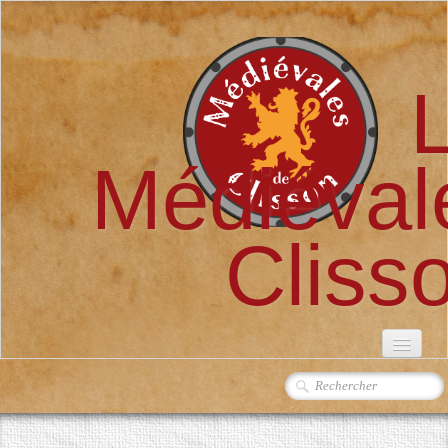
Médiéval
Cliss
ACCUEIL
L'ASSOCIATION
▼