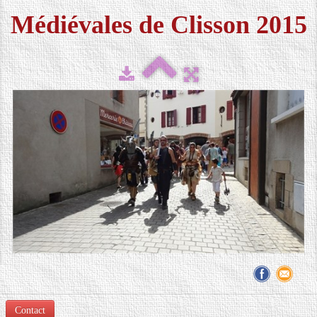
Médiévales de Clisson 2015
FESTIVAL 2026
▼
MÉDIAS
▼
CONTACT
LOCATION DE COSTUMES
Contact