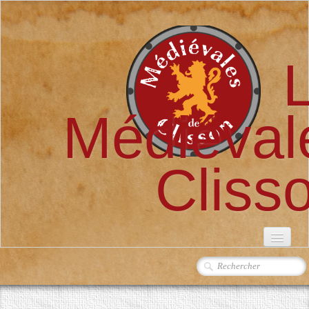
Médiéval
Cliss
ACCUEIL
L'ASSOCIATION
▼