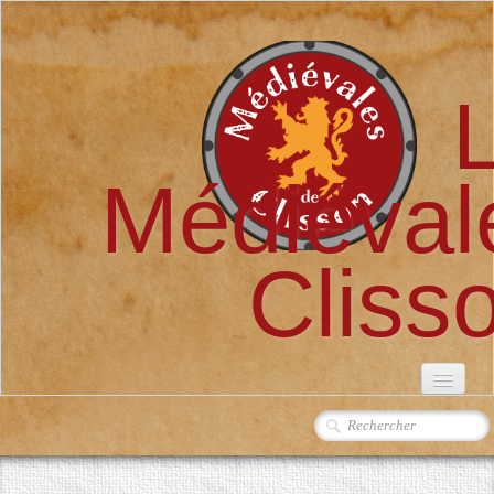
Médiéval
Cliss
ACCUEIL
L'ASSOCIATION
▼