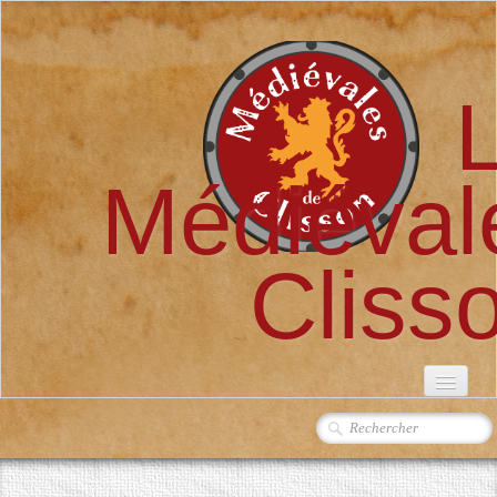
Médiéval
Cliss
ACCUEIL
L'ASSOCIATION
▼