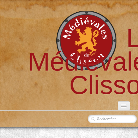
Médiéval
Cliss
ACCUEIL
L'ASSOCIATION
▼