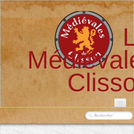
Médiéval
Cliss
ACCUEIL
L'ASSOCIATION
▼