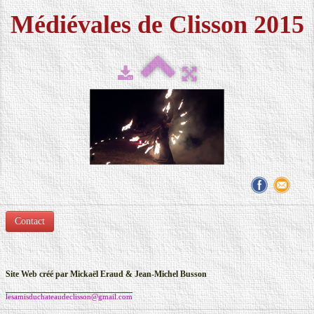
Médiévales de Clisson 2015
FESTIVAL 2026
▼
MÉDIAS
▼
CONTACT
LOCATION DE COSTUMES
Contact
S
ite Web créé par Mickaël Eraud & Jean-Michel Busson
lesamisduchateaudeclisson@gmail.com