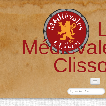
Médiéval
Cliss
ACCUEIL
L'ASSOCIATION
▼