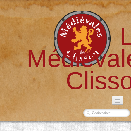
Médiéval
Cliss
ACCUEIL
L'ASSOCIATION
▼